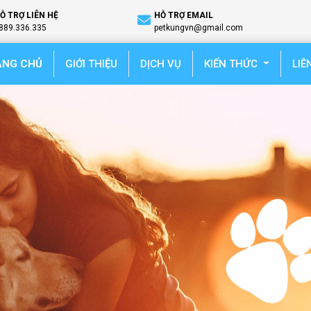
Ỗ TRỢ LIÊN HỆ
HỖ TRỢ EMAIL
889.336.335
petkungvn@gmail.com
(current)
ANG CHỦ
GIỚI THIỆU
DỊCH VỤ
KIẾN THỨC
LIÊ