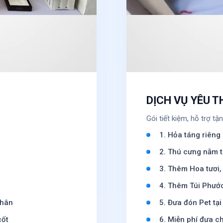
DỊCH VỤ YÊU 
Gói tiết kiệm, hỗ trợ tận
1. Hỏa táng riêng
2. Thú cưng nằm 
3. Thêm Hoa tươi,
4. Thêm Túi Phướ
chân
5. Đưa đón Pet tại
cốt
6. Miễn phí đưa ch