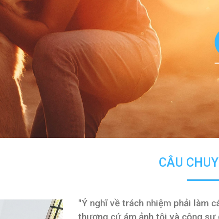
CÂU CHUY
"Ý nghĩ về trách nhiệm phải làm c
thương cứ ám ảnh tôi và cộng sự