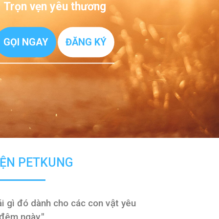
Trọn vẹn yêu thương
ĐĂNG KÝ
GỌI NGAY
ỆN PETKUNG
ái gì đó dành cho các con vật yêu
 đêm ngày."