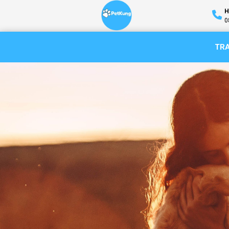
H
0
TR