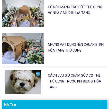
CÓ NÊN MANG TRO CỐT THÚ CƯNG
VỀ NHÀ SAU KHI HỎA TÁNG
NHỮNG VẬT DỤNG NÊN CHUẨN BỊ KHI
HỎA TÁNG THÚ CƯNG
CÁCH LƯU GIỮ CHĂM SÓC CƠ THỂ
THÚ CƯNG TRƯỚC KHI ĐƯA ĐI HỎA
TÁNG
Hỗ Trợ