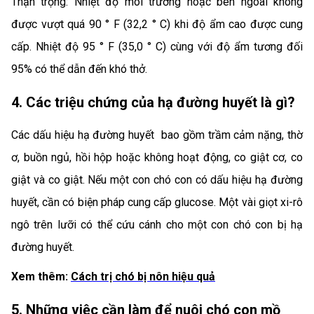
Thận trọng: Nhiệt độ môi trường hoặc bên ngoài không
được vượt quá 90 ° F (32,2 ° C) khi độ ẩm cao được cung
cấp. Nhiệt độ 95 ° F (35,0 ° C) cùng với độ ẩm tương đối
95% có thể dẫn đến khó thở.
4. Các triệu chứng của hạ đường huyết là gì?
Các dấu hiệu hạ đường huyết bao gồm trầm cảm nặng, thờ
ơ, buồn ngủ, hồi hộp hoặc không hoạt động, co giật cơ, co
giật và co giật. Nếu một con chó con có dấu hiệu hạ đường
huyết, cần có biện pháp cung cấp glucose. Một vài giọt xi-rô
ngô trên lưỡi có thể cứu cánh cho một con chó con bị hạ
đường huyết.
Xem thêm:
Cách trị chó bị nôn hiệu quả
5. Những việc cần làm để nuôi chó con mồ