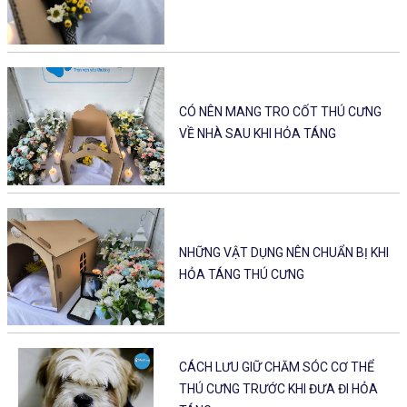
CÓ NÊN MANG TRO CỐT THÚ CƯNG
VỀ NHÀ SAU KHI HỎA TÁNG
NHỮNG VẬT DỤNG NÊN CHUẨN BỊ KHI
HỎA TÁNG THÚ CƯNG
CÁCH LƯU GIỮ CHĂM SÓC CƠ THỂ
THÚ CƯNG TRƯỚC KHI ĐƯA ĐI HỎA