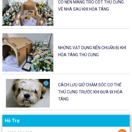
CÓ NÊN MANG TRO CỐT THÚ CƯNG
VỀ NHÀ SAU KHI HỎA TÁNG
NHỮNG VẬT DỤNG NÊN CHUẨN BỊ KHI
HỎA TÁNG THÚ CƯNG
CÁCH LƯU GIỮ CHĂM SÓC CƠ THỂ
THÚ CƯNG TRƯỚC KHI ĐƯA ĐI HỎA
TÁNG
Hỗ Trợ