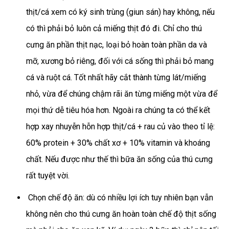
thịt/cá xem có ký sinh trùng (giun sán) hay không, nếu
có thì phải bỏ luôn cả miếng thịt đó đi. Chỉ cho thú
cưng ăn phần thịt nạc, loại bỏ hoàn toàn phần da và
mỡ, xương bỏ riêng, đối với cá sống thì phải bỏ mang
cá và ruột cá. Tốt nhất hãy cắt thành từng lát/miếng
nhỏ, vừa để chúng chậm rãi ăn từng miếng một vừa để
mọi thứ dễ tiêu hóa hơn. Ngoài ra chúng ta có thể kết
hợp xay nhuyễn hỗn hợp thịt/cá + rau củ vào theo tỉ lệ:
60% protein + 30% chất xơ + 10% vitamin và khoáng
chất. Nếu được như thế thì bữa ăn sống của thú cưng
rất tuyệt vời.
Chọn chế độ ăn: dù có nhiều lợi ích tuy nhiên bạn vẫn
không nên cho thú cưng ăn hoàn toàn chế độ thịt sống