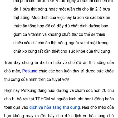
mà phải cho ăn xen kẽ. Ví dụ: ngày 3 bữa thì chỉ nên tối
đa 1 bữa thịt sống, hoặc một tuần chỉ cho ăn 2-3 bữa
thịt sống. Mục đích của việc này là xen kẽ các bữa ăn
thức ăn tổng hợp để có đầy đủ chất dinh dưỡng bao
gồm cả vitamin và khoáng chất, thứ có thể sẽ thiếu
nhiều nếu chỉ cho ăn thịt sống, ngoài ra thì một lượng
chất xơ cũng rất cần thiết cho sức khỏe của thú cưng.
Trên đây chúng ta đã tìm hiểu về chế độ ăn thịt sống của
chó mèo,
Petkung
chúc các bạn luôn duy trì được sức khỏe
thú cưng của mình trên cả tuyệt vời!
Hiện nay Petkung đang nuôi dưỡng và chăm sóc hơn 20 chú
cho bị bỏ rơi tại TPHCM và nguồn kinh phí hoạt động hoàn
toàn dựa vào
dịch vụ hỏa táng thú cưng
. Nếu chó mèo của
bạn không may ra đời hãy nhớ đến dịch vụ hỏa táng chó