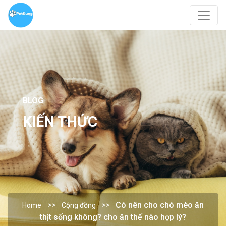
BLOG
KIẾN THỨC
Có nên cho chó mèo ăn
Home
Cộng đồng
thịt sống không? cho ăn thế nào hợp lý?