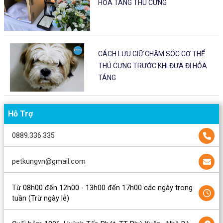
HỎA TÁNG THÚ CƯNG
CÁCH LƯU GIỮ CHĂM SÓC CƠ THỂ
THÚ CƯNG TRƯỚC KHI ĐƯA ĐI HỎA
TÁNG
Hỗ Trợ
0889.336.335
petkungvn@gmail.com
Từ 08h00 đến 12h00 - 13h00 đến 17h00 các ngày trong
tuần (Trừ ngày lễ)