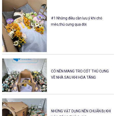
#1 Những điều cần lưu ý khi chó
mèo,thú cưng qua đời.
CÓ NÊN MANG TRO CỐT THÚ CƯNG
VỀ NHÀ SAU KHI HỎA TÁNG
NHỮNG VẬT DỤNG NÊN CHUẨN BỊ KHI