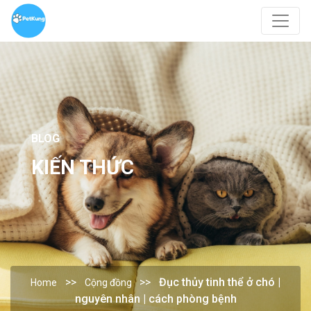
BLOG
KIẾN THỨC
Đục thủy tinh thể ở chó |
Home
Cộng đồng
nguyên nhân | cách phòng bệnh