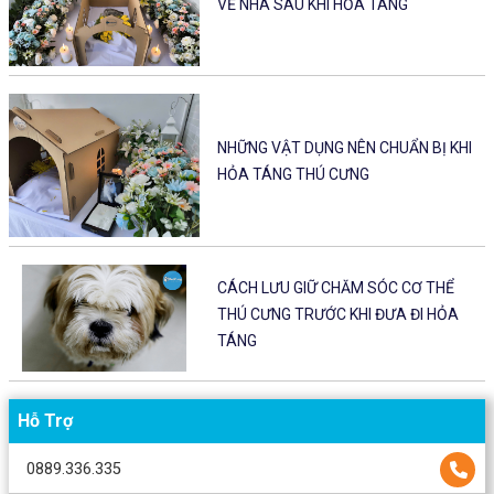
VỀ NHÀ SAU KHI HỎA TÁNG
NHỮNG VẬT DỤNG NÊN CHUẨN BỊ KHI
HỎA TÁNG THÚ CƯNG
CÁCH LƯU GIỮ CHĂM SÓC CƠ THỂ
THÚ CƯNG TRƯỚC KHI ĐƯA ĐI HỎA
TÁNG
Hỗ Trợ
0889.336.335