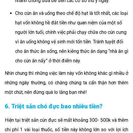
nhanh chóng đưa bé đến các cơ sở thú y ngay.
Cho cún ăn và uống theo chế độ hạt là tốt nhất, các loại
hạt vốn không hề đắt tiền như quan niệm của một số
người lớn tuổi, chính việc phải chạy chữa cho cún cưng
vì ăn uống không vệ sinh mới tốn tiền. Tránh tuyệt đối
cho ăn thức ăn sống, nên kiêng thức ăn dạng “nhà ăn gì
cho cún ăn nấy” ở thời điểm này.
Nhìn chung thì những việc làm này vốn không khác gì nhiều ở
những ngày thường, có chăng chúng ta cẩn thận hơn thêm
một chút, nên đừng quá lo lắng bạn nhé!
6. Triệt sản chó đực bao nhiêu tiền?
Hiện tại triệt sản cún đực sẽ mất khoảng 300- 500k và thêm
chi phí 1 vài loại thuốc, số tiền này không lớn so với lợi ích