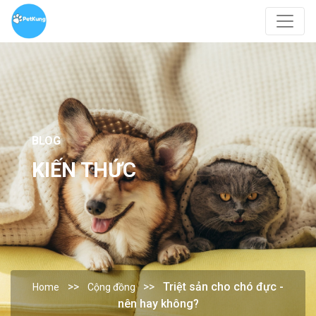
BLOG
KIẾN THỨC
Triệt sản cho chó đực -
Home
Cộng đồng
nên hay không?