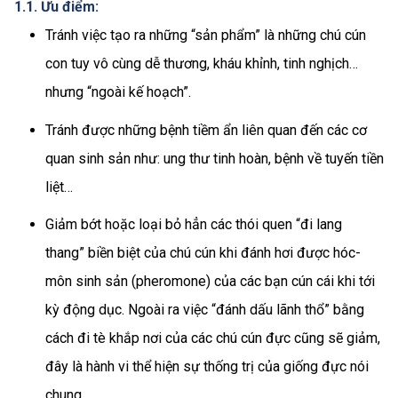
1.1. Ưu điểm:
Tránh việc tạo ra những “sản phẩm” là những chú cún
con tuy vô cùng dễ thương, kháu khỉnh, tinh nghịch…
nhưng “ngoài kế hoạch”.
Tránh được những bệnh tiềm ẩn liên quan đến các cơ
quan sinh sản như: ung thư tinh hoàn, bệnh về tuyến tiền
liệt…
Giảm bớt hoặc loại bỏ hẳn các thói quen “đi lang
thang” biền biệt của chú cún khi đánh hơi được hóc-
môn sinh sản (pheromone) của các bạn cún cái khi tới
kỳ động dục. Ngoài ra việc “đánh dấu lãnh thổ” bằng
cách đi tè khắp nơi của các chú cún đực cũng sẽ giảm,
đây là hành vi thể hiện sự thống trị của giống đực nói
chung
.