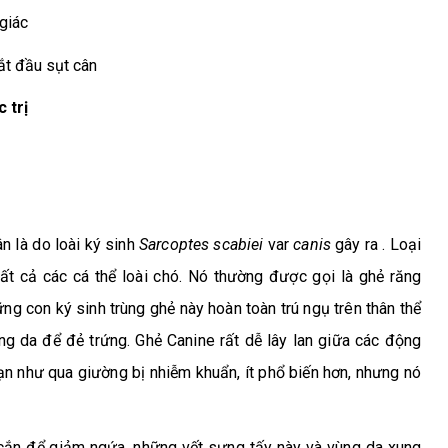
 giác
ắt đầu sụt cân
 trị
ân là
do loài ký sinh
Sarcoptes scabiei
var
canis
gây ra . Loại
 tất cả các cá thể loài chó. Nó thường được gọi là ghẻ răng
g con ký sinh trùng ghẻ này hoàn toàn trú ngụ trên thân thể
g da để đẻ trứng. Ghẻ Canine rất dễ lây lan giữa các động
 hạn như qua giường bị nhiễm khuẩn, ít phổ biến hơn, nhưng nó
c cắn để giảm ngứa, những vết sưng tấy này và vùng da xung