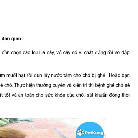
 dân gian
cần chọn các loại lá cây, vỏ cây có vị chát đắng rồi vò dập
úm muối hạt rồi đun lấy nước tắm cho chó bị ghẻ . Hoặc bạn
ghẻ chó. Thực hiện thường xuyên và kiên trì thì bệnh ghẻ chó sẽ
ất tốt và an toàn cho sức khỏe của chó, sát khuẩn đồng thời