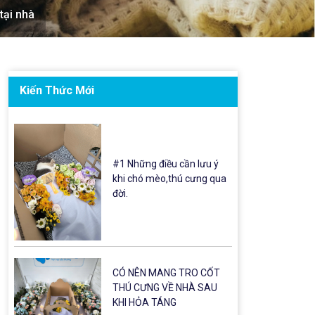
tại nhà
Kiến Thức Mới
#1 Những điều cần lưu ý
khi chó mèo,thú cưng qua
đời.
CÓ NÊN MANG TRO CỐT
THÚ CƯNG VỀ NHÀ SAU
KHI HỎA TÁNG