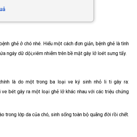
quả
bệnh ghẻ ở chó nhé. Hiểu một cách đơn giản, bệnh ghẻ là tình
ngứa ngáy dữ dội,viêm nhiễm trên bề mặt gây lở loét sưng tấy.
hính là do
một trong ba loại ve ký sinh nhỏ li ti gây ra:
ve bét gây ra một loại ghẻ lở khác nhau với các triệu chứng
ào trong lớp da của chó, sinh sống toàn bộ quãng đời rồi chết.