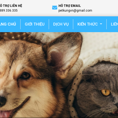
Ỗ TRỢ LIÊN HỆ
HỖ TRỢ EMAIL
889.336.335
petkungvn@gmail.com
(current)
ANG CHỦ
GIỚI THIỆU
DỊCH VỤ
KIẾN THỨC
LIÊ