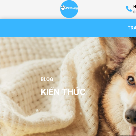
H
0
TR
BLOG
KIẾN THỨC