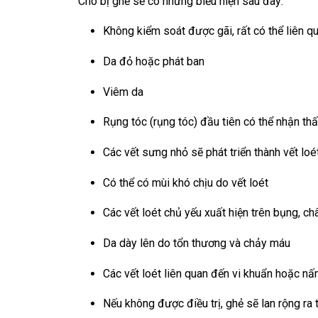
Chó bị ghẻ sẽ có những biểu hiện sau đây:
Không kiểm soát được gãi, rất có thể liên 
Da đỏ hoặc phát ban
Viêm da
Rụng tóc (rụng tóc) đầu tiên có thể nhận th
Các vết sưng nhỏ sẽ phát triển thành vết lo
Có thể có mùi khó chịu do vết loét
Các vết loét chủ yếu xuất hiện trên bụng, châ
Da dày lên do tổn thương và chảy máu
Các vết loét liên quan đến vi khuẩn hoặc nấ
Nếu không được điều trị, ghẻ sẽ lan rộng ra 