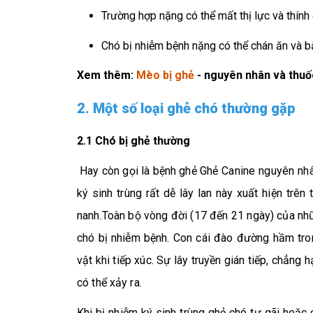
Trường hợp nặng có thể mất thị lực và thính
Chó bị nhiễm bệnh nặng có thể chán ăn và b
Xem thêm:
Mèo bị ghẻ
- nguyên nhân và thuốc
2. Một số loại ghẻ chó thường gặp
2.1 Chó bị ghẻ thường
Hay còn gọi là bệnh ghẻ
Ghẻ Canine nguyên nh
ký sinh trùng rất dễ lây lan này xuất hiện trên
nanh.Toàn bộ vòng đời (17 đến 21 ngày) của nhữn
chó bị nhiễm bệnh. Con cái đào đường hầm tron
vật khi tiếp xúc. Sự lây truyền gián tiếp, chẳng
có thể xảy ra.
Khi bị nhiễm ký sinh trùng ghẻ chó tự gãi hoặ