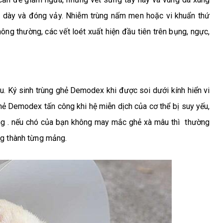
ét dày và đóng vảy. Nhiễm trùng nấm men hoặc vi khuẩn thứ
hông thường, các vết loét xuất hiện đầu tiên trên bụng, ngực,
âu. Ký sinh trùng ghẻ Demodex khi được soi dưới kính hiển vi
ghẻ Demodex tấn công khi hệ miễn dịch của cơ thể bị suy yếu,
ông . nếu chó của bạn không may mắc ghẻ xà mâu thì
thường
ng thành từng mảng.