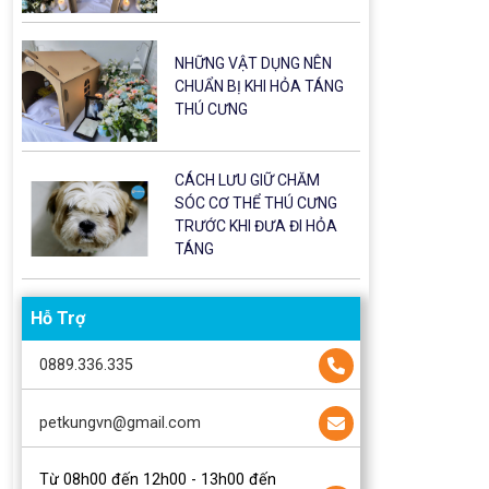
NHỮNG VẬT DỤNG NÊN
CHUẨN BỊ KHI HỎA TÁNG
THÚ CƯNG
CÁCH LƯU GIỮ CHĂM
SÓC CƠ THỂ THÚ CƯNG
TRƯỚC KHI ĐƯA ĐI HỎA
TÁNG
Hỗ Trợ
0889.336.335
petkungvn@gmail.com
Từ 08h00 đến 12h00 - 13h00 đến