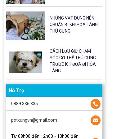
NHỮNG VẬT DỤNG NÊN
CHUẨN BỊ KHI HỎA TÁNG
THÚ CƯNG
CÁCH LƯU GIỮ CHĂM
SÓC CƠ THỂ THÚ CƯNG
TRƯỚC KHI ĐƯA ĐI HỎA
TÁNG
Hỗ Trợ
0889.336.335
petkungvn@gmail.com
Từ 08h00 đến 12h00 - 13h00 đến