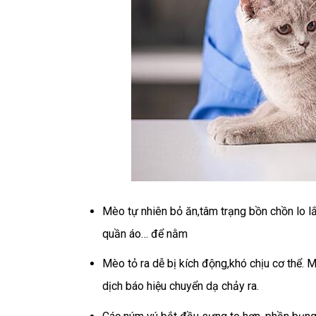
Mèo tự nhiên bỏ ăn,tâm trạng bồn chồn lo lắ
quần áo… để nằm
Mèo tỏ ra dễ bị kích động,khó chịu cơ thể.
dịch báo hiệu chuyển dạ chảy ra.