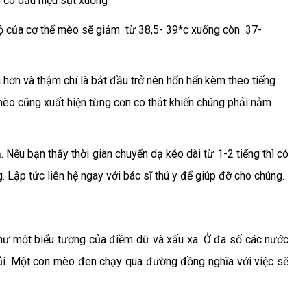
 có dấu hiệu sụt xuống
độ của cơ thể mèo sẽ giảm từ 38,5- 39*c xuống còn 37-
hơn và thậm chí là bắt đầu trở nên hổn hển.
kèm theo tiếng
mèo cũng xuất hiện từng cơn co thắt khiến chúng phải nằm
Nếu bạn thấy thời gian chuyển dạ kéo dài từ 1-2 tiếng thì có
 Lập tức liên hệ ngay với bác sĩ thú y để giúp đỡ cho chúng.
hư một biểu tượng của điềm dữ và xấu xa. Ở đa số các nước
 rủi. Một con mèo đen chạy qua đường đồng nghĩa với việc sẽ