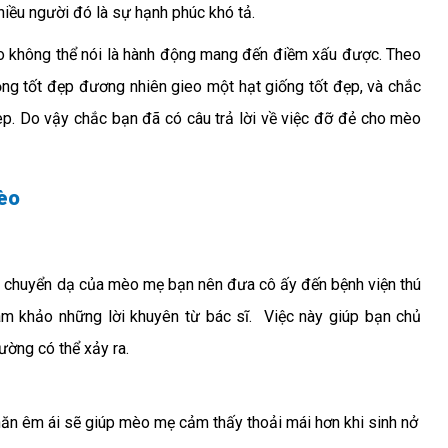
hiều người đó là sự hạnh phúc khó tả.
o không thể nói là hành động mang đến điềm xấu được. Theo
ộng tốt đẹp đương nhiên gieo một hạt giống tốt đẹp, và chắc
p. Do vậy chắc bạn đã có câu trả lời về việc đỡ đẻ cho mèo
mèo
bị chuyển dạ của mèo mẹ bạn nên đưa cô ấy đến bệnh viện thú
am khảo những lời khuyên từ bác sĩ. Việc này giúp bạn chủ
ường có thể xảy ra.
hăn êm ái sẽ giúp mèo mẹ cảm thấy thoải mái hơn khi sinh nở