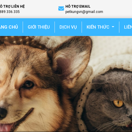
Ỗ TRỢ LIÊN HỆ
HỖ TRỢ EMAIL
889.336.335
petkungvn@gmail.com
(current)
ANG CHỦ
GIỚI THIỆU
DỊCH VỤ
KIẾN THỨC
LIÊ