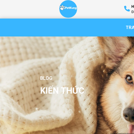
H
0
TR
BLOG
KIẾN THỨC