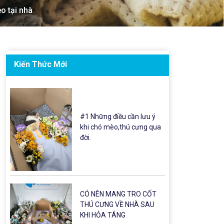
o tại nhà
Kiến Thức Mới
#1 Những điều cần lưu ý
khi chó mèo,thú cưng qua
đời.
CÓ NÊN MANG TRO CỐT
THÚ CƯNG VỀ NHÀ SAU
KHI HỎA TÁNG